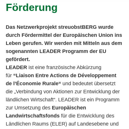
Förderung
Das Netzwerkprojekt streuobstBERG wurde
durch Fördermittel der Europäischen Union ins
Leben gerufen. Wir werden mit Mitteln aus dem
sogenannten LEADER Programm der EU
gefördert.
LEADER
ist eine französische Abkürzung
für
“L
iaison
E
ntre
A
ctions
de
D
éveloppement
de l’
É
conomie
R
urale
“
und bedeutet übersetzt
die „Verbindung von Aktionen zur Entwicklung der
ländlichen Wirtschaft“. LEADER ist ein Programm
zur Umsetzung des
Europäischen
Landwirtschaftsfonds
für die Entwicklung des
Ländlichen Raums (ELER) auf Landesebene und